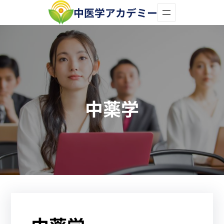
内
中医学アカデミー
容
を
ス
キ
ッ
中薬学
プ