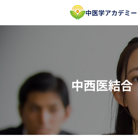
内
中医学アカデミー
容
を
ス
キ
ッ
プ
中西医結合