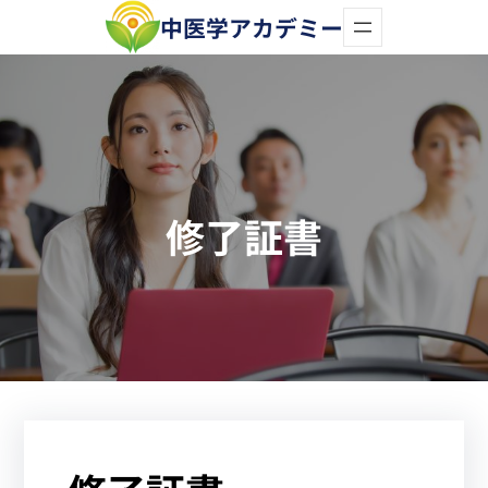
内
中医学アカデミー
容
を
ス
キ
ッ
修了証書
プ