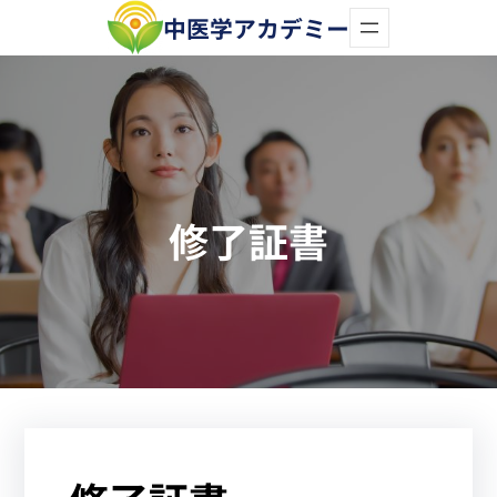
内
中医学アカデミー
容
を
ス
キ
ッ
修了証書
プ