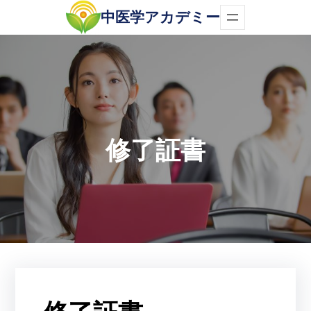
内
中医学アカデミー
容
を
ス
キ
ッ
修了証書
プ