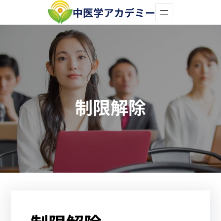
内
中医学アカデミー
容
を
ス
キ
ッ
制限解除
プ