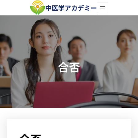
内
中医学アカデミー
容
を
ス
キ
ッ
合否
プ