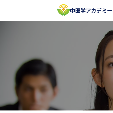
内
中医学アカデミー
容
を
ス
キ
ッ
プ