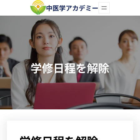
内
中医学アカデミー
容
を
ス
キ
ッ
学修日程を解除
プ