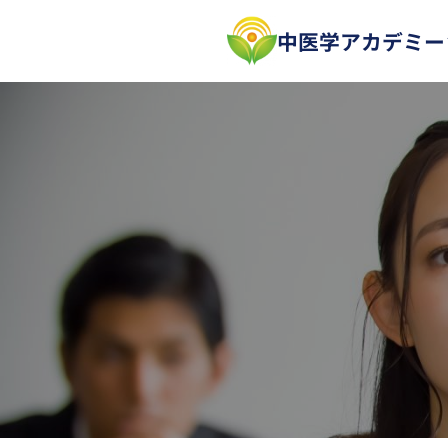
内
中医学アカデミー
容
を
ス
キ
ッ
プ