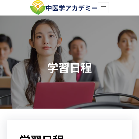
内
中医学アカデミー
容
を
ス
キ
ッ
学習日程
プ