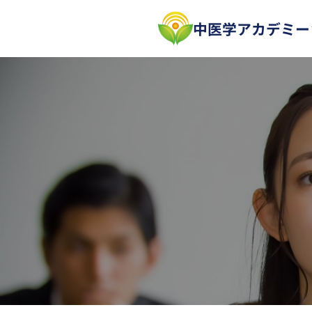
内
中医学アカデミー
容
を
ス
キ
ッ
プ