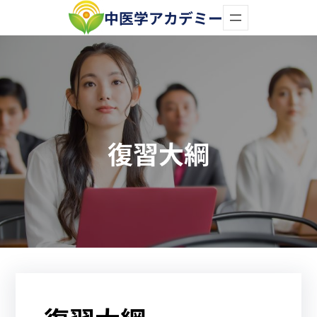
内
中医学アカデミー
容
を
ス
キ
ッ
復習大綱
プ