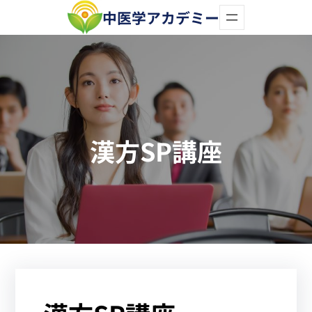
内
中医学アカデミー
容
を
ス
キ
ッ
漢方SP講座
プ