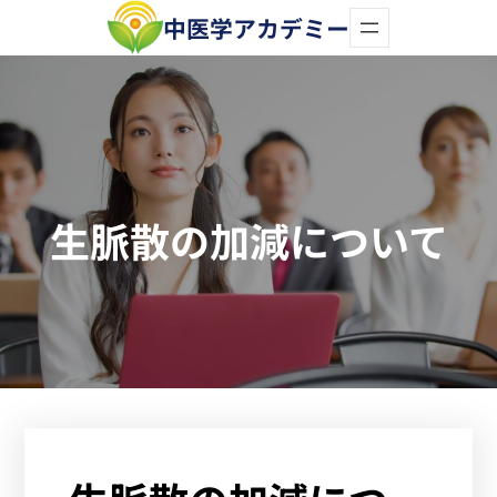
内
中医学アカデミー
容
を
ス
キ
ッ
生脈散の加減について
プ