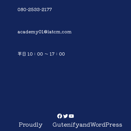
080-2533-2177
academy01@iatcm.com
平日 10：00 ～ 17：00
Facebook
Twitter
YouTube
Proudly
Gutenify
and
WordPress