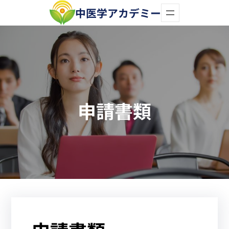
内
中医学アカデミー
容
を
ス
キ
ッ
申請書類
プ