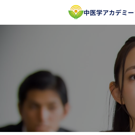
内
中医学アカデミー
容
を
ス
キ
ッ
プ