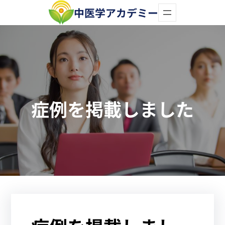
内
中医学アカデミー
容
を
ス
キ
ッ
症例を掲載しました
プ