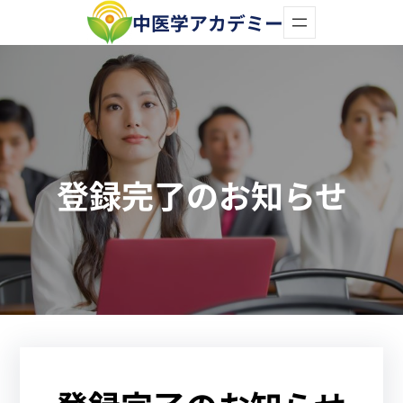
内
中医学アカデミー
容
を
ス
キ
ッ
登録完了のお知らせ
プ