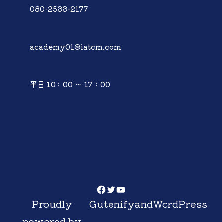
080-2533-2177
academy01@iatcm.com
平日 10：00 ～ 17：00
Facebook
Twitter
YouTube
Proudly
Gutenify
and
WordPress
powered by