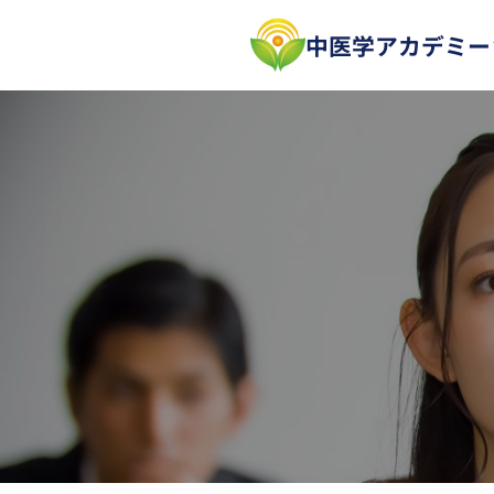
内
中医学アカデミー
容
を
ス
キ
ッ
プ