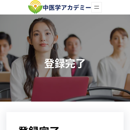
内
中医学アカデミー
容
を
ス
キ
ッ
登録完了
プ