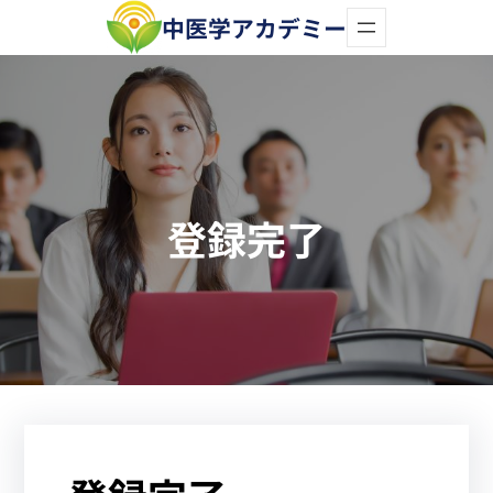
内
中医学アカデミー
容
を
ス
キ
ッ
登録完了
プ