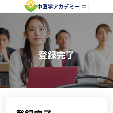
内
中医学アカデミー
容
を
ス
キ
ッ
登録完了
プ