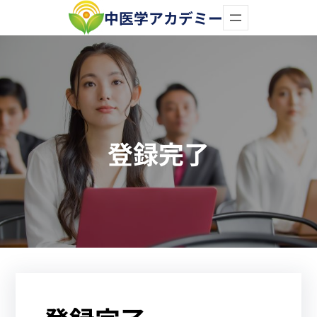
内
中医学アカデミー
容
を
ス
キ
ッ
登録完了
プ