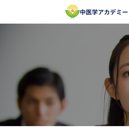
内
中医学アカデミー
容
を
ス
キ
ッ
プ