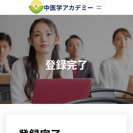
内
中医学アカデミー
容
を
ス
キ
ッ
登録完了
プ