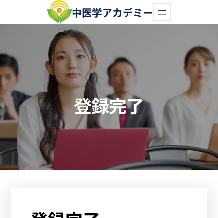
内
中医学アカデミー
容
を
ス
キ
ッ
登録完了
プ