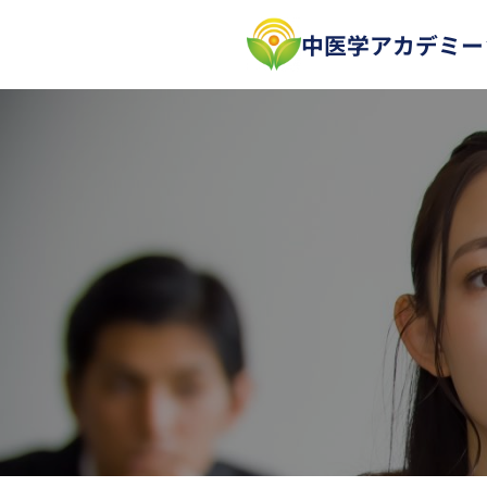
内
中医学アカデミー
容
を
ス
キ
ッ
プ