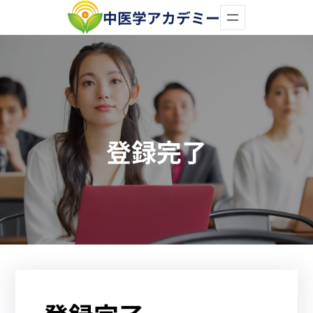
内
中医学アカデミー
容
を
ス
キ
ッ
登録完了
プ