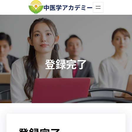
内
中医学アカデミー
容
を
ス
キ
ッ
登録完了
プ