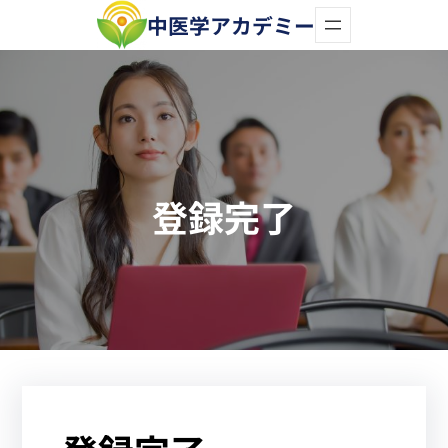
内
中医学アカデミー
容
を
ス
キ
ッ
登録完了
プ