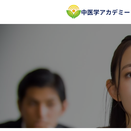
内
中医学アカデミー
容
を
ス
キ
ッ
プ