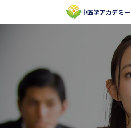
内
中医学アカデミー
容
を
ス
キ
ッ
プ