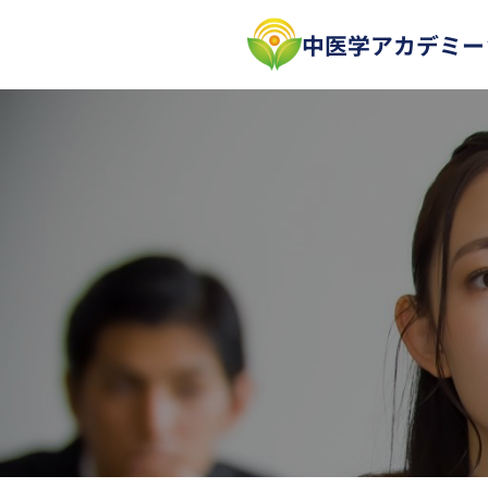
内
中医学アカデミー
容
を
ス
キ
ッ
プ