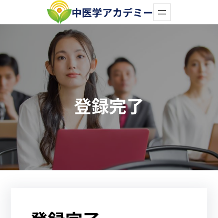
内
中医学アカデミー
容
を
ス
キ
ッ
登録完了
プ