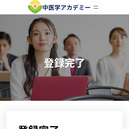
内
中医学アカデミー
容
を
ス
キ
ッ
登録完了
プ