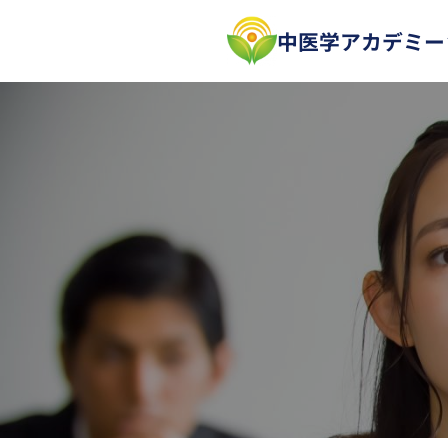
内
中医学アカデミー
容
を
ス
キ
ッ
プ