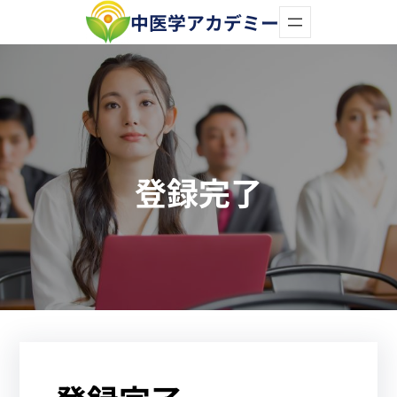
内
中医学アカデミー
容
を
ス
キ
ッ
登録完了
プ