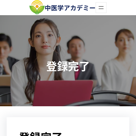
内
中医学アカデミー
容
を
ス
キ
ッ
登録完了
プ