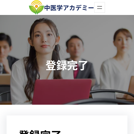
内
中医学アカデミー
容
を
ス
キ
ッ
登録完了
プ