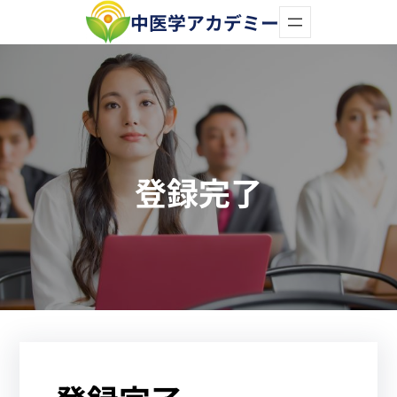
内
中医学アカデミー
容
を
ス
キ
ッ
登録完了
プ