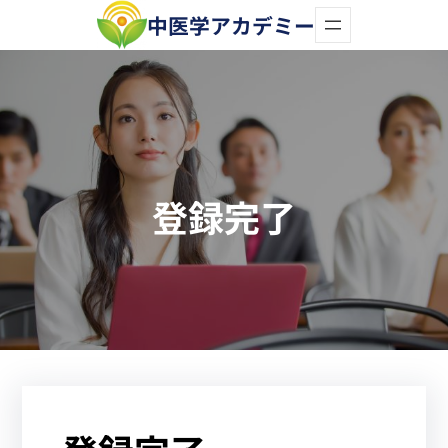
内
中医学アカデミー
容
を
ス
キ
ッ
登録完了
プ