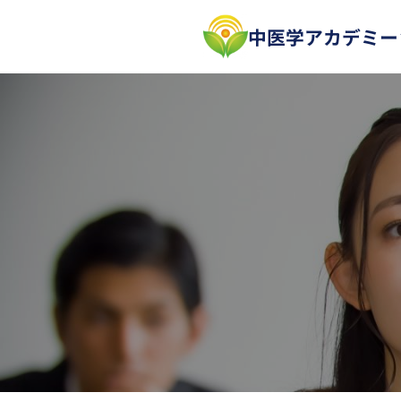
内
中医学アカデミー
容
を
ス
キ
ッ
プ