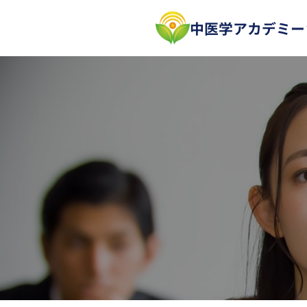
内
中医学アカデミー
容
を
ス
キ
ッ
プ