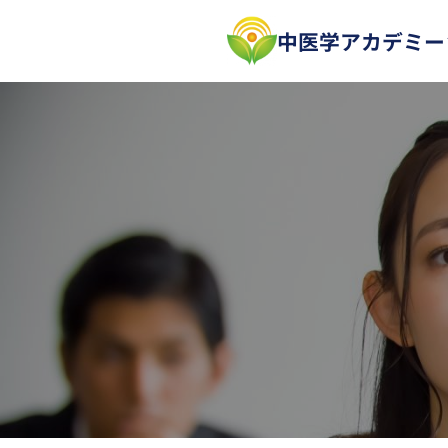
内
中医学アカデミー
容
を
ス
キ
ッ
プ