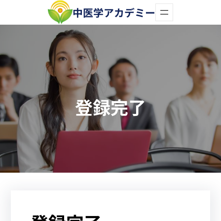
内
中医学アカデミー
容
を
ス
キ
ッ
登録完了
プ