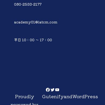
080-2533-2177
academy01@iatcm.com
平日 10：00 ～ 17：00
Facebook
Twitter
YouTube
Proudly
Gutenify
and
WordPress
powered by