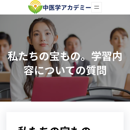
内
中医学アカデミー
容
を
ス
キ
私たちの宝もの。学習内
ッ
プ
容についての質問