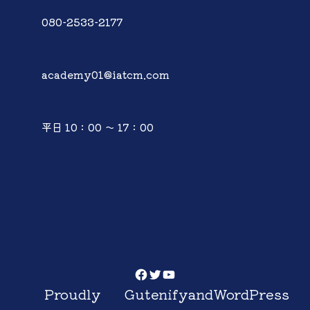
080-2533-2177
academy01@iatcm.com
平日 10：00 ～ 17：00
Facebook
Twitter
YouTube
Proudly
Gutenify
and
WordPress