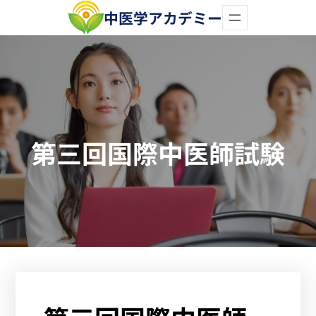
内
中医学アカデミー
容
を
ス
キ
ッ
第三回国際中医師試験
プ