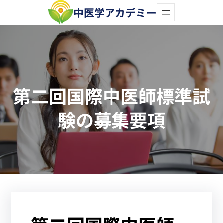
内
中医学アカデミー
容
を
ス
キ
第二回国際中医師標準試
ッ
プ
験の募集要項