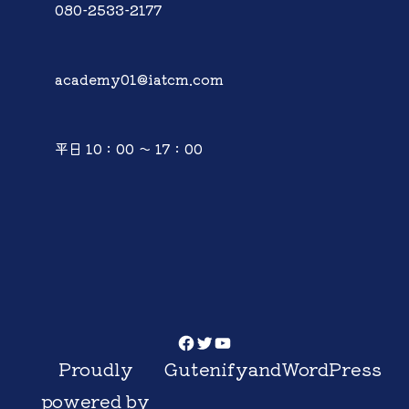
080-2533-2177
academy01@iatcm.com
平日 10：00 ～ 17：00
Facebook
Twitter
YouTube
Proudly
Gutenify
and
WordPress
powered by