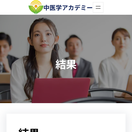
内
中医学アカデミー
容
を
ス
キ
ッ
結果
プ